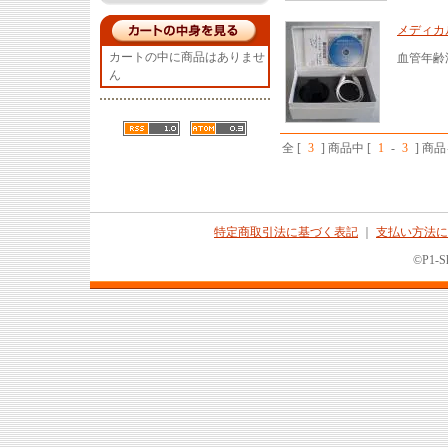
メディカ
カートの中に商品はありませ
血管年齢
ん
全 [
3
] 商品中 [
1
-
3
] 商
特定商取引法に基づく表記
｜
支払い方法に
©P1-Sh