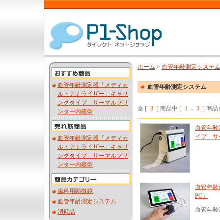
ホーム
>
血管年齢測定システ
血管年齢測定器「メディカ
血管年齢測定システム
ル・アナライザー」キャリ
ングタイプ サーマルプリ
全 [
3
] 商品中 [
1
-
3
] 商
ンター内蔵型
血管年齢
イプ サ
血管年齢測定器「メディカ
ル・アナライザー」キャリ
ングタイプ サーマルプリ
ンター内蔵型
血管年齢
歯科用顕微鏡
PC」
血管年齢測定システム
血管年齢
消耗品